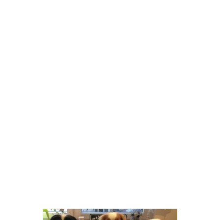
Die Gesundheit, das liebevolle
Wesen und die edle Erscheinung
dieser Rasse liegen uns ganz
besonders am Herzen. Unsere
Hunde sind Familienmitglieder
.
Wir möchten gesunde, gut
sozialisierte Welpen mit einem
offenen Wesen in die Welt
entlassen und wählen zukünftige
Besitzer sorgsam aus. Wenn Sie
Interesse an einem Welpen aus
unserer Zucht haben, nehmen Sie
bitte frühzeitig Kontakt zu uns auf.