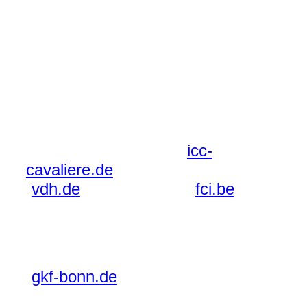
... bei den Cavalieren *von den
Frankensternchen*, unserer
kleinen & liebevollen Hobbyzucht
im wunderschönen Mittelfranken.
Wir züchten im I.C.C. e.V. - dem
Internationalen Club für Cavalier
King Charles Spaniel (
icc-
cavaliere.de
) unter dem VDH
(
vdh.de
)
und dem FCI (
fci.be
)
.
Außerdem sind wir Mitglied bei der
"GkF - Gesellschaft zur Förderung
Kynologischer Forschung e. V."
(
gkf-bonn.de
).
Unsere Zucht ist nach § 11